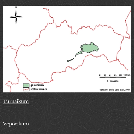
Turnaikum
Veporikum