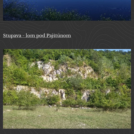
Stupava - lom pod Pajštúnom