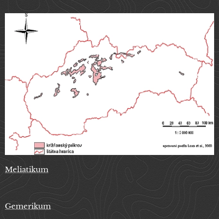
Melia
tikum
Gemerikum