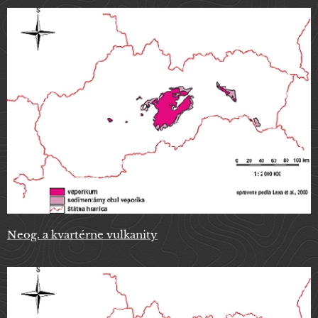
Neog. a kvartérne vulkanity