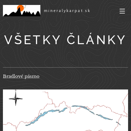
mineralykarpat.sk
VŠETKY ČLÁNKY
Bradlové pásmo