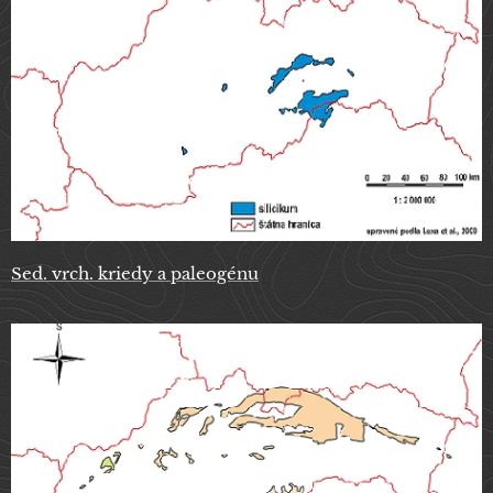
Sed. vrch. kriedy a paleogénu