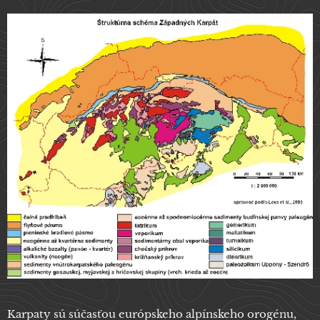
Karpaty sú súčasťou európskeho alpínskeho orogénu,