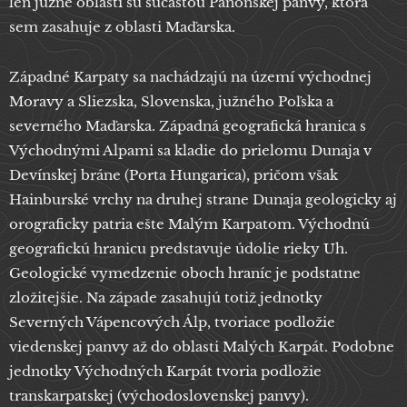
len južné oblasti sú súčasťou Panónskej panvy, ktorá
sem zasahuje z oblasti Maďarska.
Západné Karpaty sa nachádzajú na území východnej
Moravy a Sliezska, Slovenska, južného Poľska a
severného Maďarska. Západná geografická hranica s
Východnými Alpami sa kladie do prielomu Dunaja v
Devínskej bráne (Porta Hungarica), pričom však
Hainburské vrchy na druhej strane Dunaja geologicky aj
orograficky patria ešte Malým Karpatom. Východnú
geografickú hranicu predstavuje údolie rieky Uh.
Geologické vymedzenie oboch hraníc je podstatne
zložitejšie. Na západe zasahujú totiž jednotky
Severných Vápencových Álp, tvoriace podložie
viedenskej panvy až do oblasti Malých Karpát. Podobne
jednotky Východných Karpát tvoria podložie
transkarpatskej (východoslovenskej panvy).