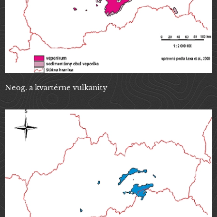
Neog. a kvartérne vulkanity