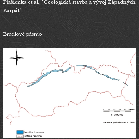
Plašienka et al., "Geologická stavba a vývoj Západných
Karpát"
Bradlové pásmo