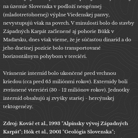
na územie Slovenska v podloží neogénnej
(mladotreťohornej) výplne Viedenskej panvy,
nevystupujú však na povrch. V minulosti bolo do stavby
Západných Karpát začlenené aj pohorie Bükk v
Maďarsku, dnes však vieme, že je súčasťou dinaríd a do
jeho dnešnej pozície bolo transportované
horizontálnym pohybom v terciéri.
Vrásnenie interníd bolo ukončené pred vrchnou
kriedou (cca pred 65 miliónmi rokov). Externidy boli
zvrásnené vterciéri (30 - 12 miliónov rokov). Jednotky
interníd obsahujú aj zvyšky staršej - hercýnskej
tektogenézy.
Zdroj: Kováč et al., 1993 "Alpínsky vývoj Západných
Karpát"; Hók et al., 2001 "Geológia Slovenska";