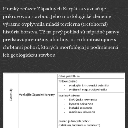
Horský reťazec Západných Karpát sa vyznačuje
príkrovovou stavbou. Jeho morfologické členenie
výrazne ovplyvnila mladá terciérna (treťohorná)
história horstva. Už na prvý pohľad sú nápadné panvy
predstavujúce nížiny a kotliny, ostro kontrastujúce s
chrbtami pohorí, ktorých morfológia je podmienená
ich geologickou stavbou.