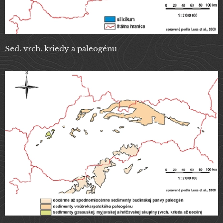
Sed. vrch. kriedy a paleogénu