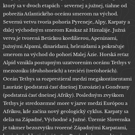
ktorý sa v dvoch etapách - severnej a južnej, tiahne od
pobrežia Atlantického oceánu smerom na východ.
Severnú vetvu tvoria pohoria Pyreneje, Alpy, Karpaty a
ďalej východným smerom Kaukaz až Himaláje. Južná
vetva je tvorená Betickou kordilierou, Apeninami,
Južnými Alpami, dinaridami, helenidami a pokračuje
smerom na východ do pohorí Malej Ázie. Horská reťaz
Alpíd vznikla postupným uzatvorením oceánu Tethys v
mezozoiku (druhohorách) a terciéri (treťohorách).
Oceán Tethys sa rozprestieral medzi megakontinentami
Laurázie (podstatná časť dnešnej Euroázie) a Gondvany
(podstatná časť dnešnej Afriky). Posledným zvyškom
Tethys je stredozemné more v jazve medzi Európou a
Afrikou, kde začína nový geologický cyklus. Karpaty sa
delia na Západné, Východné a Južné. Územie Slovenska
je takmer bezozvyšku tvorené Západnými Karpatami,