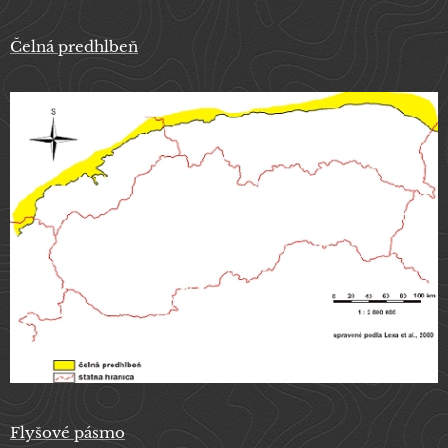
Čelná predhlbeň
Flyšové pásmo