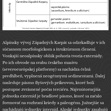
Alpínsky vývoj Západných Karpát sa odzrkadľuje v ich
súčasnom morfologickom a štruktúrnom členení.
Vonkajší neoalpínsky oblúk pohoria tvoria externidy.
Po ich obvode na svahu českého masívu
(severoeurópskej platformy) sa nachádza čelná
predhlbeň, vyplnená neogénnymi sedimentami. Ďalej
nasleduje pásmo flyšových príkrovou, ktoré boli
postupne zvrásnené počas terciéru. Najvnútornejšia
jednotka externíd je bradlové pásmo, ktoré sa začalo
formovať na rozhraní kriedy a paleogénu. Južnejšie sa
nachádzajú jednotky interníd. Alpské jednotky zasahujú