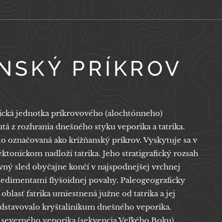
ANSKÝ PRÍKROV
nická jednotka príkrovového (alochtónneho)
tá z rozhrania dnešného styku veporika a tatrika.
 označovaná ako krížňanský príkrov. Vyskytuje sa v
tonickom nadloží tatrika. Jeho stratigrafický rozsah
tevný sled obyčajne končí v najspodnejšej vrchnej
sedimentami flyšoidnej povahy. Paleogeograficky
blasť fatrika umiestnená južne od tatrika a jej
edstavovalo kryštalinikum dnešného veporika.
 severného veporika (sekvencia Veľkého Boku)