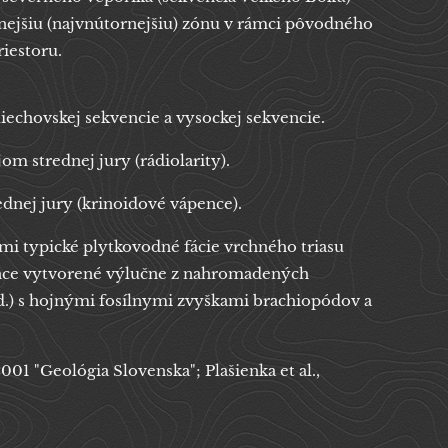
nejšiu (najvnútornejšiu) zónu v rámci pôvodného
iestoru.
liechovskej sekvencie a vysockej sekvencie.
m strednej jury (rádiolarity).
ednej jury (krinoidové vápence).
eľmi typické plytkovodné fácie vrchného triasu
pence vytvorené výlučne z nahromadených
d.) s hojnými fosílnymi zvyškami brachiopódov a
2001 "Geológia Slovenska"; Plašienka et al.,