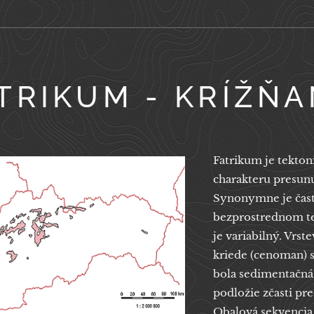
TRIKUM - KRÍŽŇ
Fatrikum je tekto
charakteru presunu
Synonymne je často
bezprostrednom tek
je variabilný. Vrs
kriede (cenoman) 
bola sedimentačná o
podložie zčasti pr
Obalová sekvencia