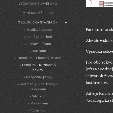
VÝCHODNÉ SLOVENSKO
MINERALIZÁCIE ZK
GEOLOGICKÁ STAVBA ZK
Fatrikum sa sk
» Bradlové pásmo
» Čelná predhlbeň
Zliechovská 
» Flyšové pásmo
Vysocká sekv
» Tatrikum
» Hronikum - Chočský príkrov
Pre obe sekven
» Fatrikum - Krížňanský
(rét) a spodn
príkrov
schránok živo
» Neogénne panvy
lastúrnikov.
» Sedimenty vrch. kriedy a
paleogénu
Zdroj
: Kováč 
» Silicikum
"Geologická s
» Meliatikum
» Turnaikum