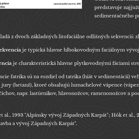
predstavuje najjuž
sedimentačného pr
ladá z dvoch základných litofaciálne odlišných sekvencií: z
sekvencia
je typická hlavne hlbokovodným faciálnym vývojo
encia
je charakteristická hlavne plytkovodnými fáciami str
cie fatrika sú na rozdiel od tatrika (hiát v sedimentácii) v
ej jury (hetanž), ktoré obsahujú lumachelové vápence (vá
číchov, napr. lastúrnikov, hlavonožcov, ramenonožcov a po
et al., 1993 "Alpínsky vývoj Západných Karpát"; Hók et al., 
tavba a vývoj Západných Karpát".