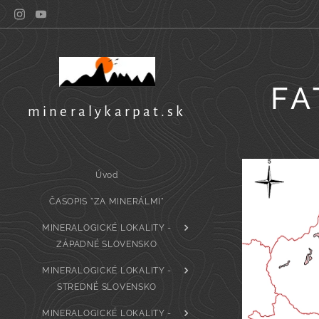
FA
mineralykarpat.sk
Úvod
ČASOPIS "ZA MINERÁLMI"
MINERALOGICKÉ LOKALITY -
ZÁPADNÉ SLOVENSKO
MINERALOGICKÉ LOKALITY -
STREDNÉ SLOVENSKO
MINERALOGICKÉ LOKALITY -