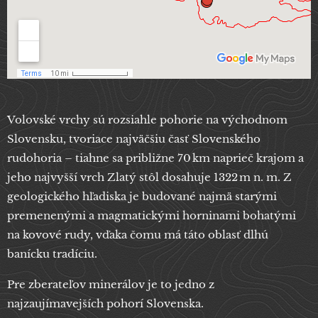
Volovské vrchy sú rozsiahle pohorie na východnom
Slovensku, tvoriace najväčšiu časť Slovenského
rudohoria – tiahne sa približne 70 km naprieč krajom a
jeho najvyšší vrch Zlatý stôl dosahuje 1322 m n. m. Z
geologického hľadiska je budované najmä starými
premenenými a magmatickými horninami bohatými
na kovové rudy, vďaka čomu má táto oblasť dlhú
banícku tradíciu.
Pre zberateľov minerálov je to jedno z
najzaujímavejších pohorí Slovenska.