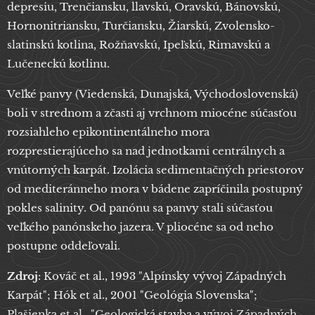
depresiu, Trenčiansku, llavskú, Oravskú, Bánovskú,
Hornonitriansku, Turčiansku, Žiarskú, Zvolensko-
slatinskú kotlina, Rožňavskú, Ipeľskú, Rimavskú a
Lučeneckú kotlinu.
Veľké panvy (Viedenská, Dunajská, Východoslovenská)
boli v strednom a zčasti aj vrchnom miocéne súčasťou
rozsiahleho epikontinentálneho mora
rozprestierajúceho sa nad jednotkami centrálnych a
vnútorných karpát. Izolácia sedimentačných priestorov
od mediteránneho mora v bádene zapríčinila postupný
pokles salinity. Od panónu sa panvy stali súčasťou
veľkého panónskeho jazera. V pliocéne sa od neho
postupne oddeľovali.
Zdroj
: Kováč et al., 1993 "Alpínsky vývoj Západných
Karpát"; Hók et al., 2001 "Geológia Slovenska";
Plašienka et al., "Geologická stavba a vývoj Západných