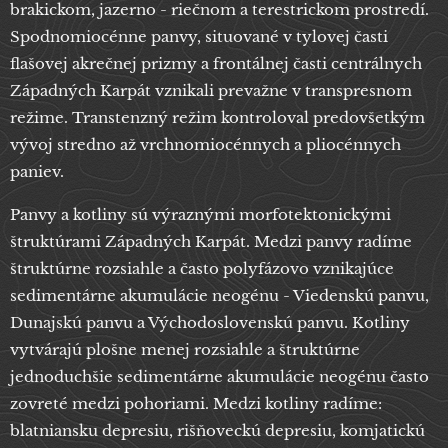
brakickom, jazerno - riečnom a terestrickom prostredí.
Spodnomiocénne panvy, situované v tylovej časti
flašovej akrečnej prizmy a frontálnej časti centrálnych
Západných Karpát vznikali prevažne v transpresnom
režime. Transtenzný režim kontroloval predovšetkým
vývoj stredno až vrchnomiocénnych a pliocénnych
paniev.
Panvy a kotliny sú výraznými morfotektonickými
štruktúrami Západných Karpát. Medzi panvy radíme
štruktúrne rozsiahle a často polyfázovo vznikajúce
sedimentárne akumulácie neogénu - Viedenskú panvu,
Dunajskú panvu a Východoslovenskú panvu. Kotliny
vytvárajú plošne menej rozsiahle a štruktúrne
jednoduchšie sedimentárne akumulácie neogénu často
zovreté medzi pohoriami. Medzi kotliny radíme:
blatniansku depresiu, rišňoveckú depresiu, komjatickú