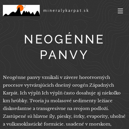
mineralykarpat.sk
NEOGÉNNE
PANVY
Neogénne panvy vznikali v závere horotvorných
procesov vytvárajúcich dnešný orogén Západných
Karpát. Ich výplň Ich výplň často dosahuje aj niekoľko
km hrúbky. Tvoria ju molasové sedimenty ležiace
diskordantne a transgresívne na svojom podloží.
Zastúpené sú hlavne íly, piesky, štrky, evapority, uhoľné
a vulkanoklastické formácie. usadené v morskom,