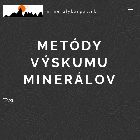
mineralykarpat.sk
METÓDY
VÝSKUMU
MINERÁLOV
Text