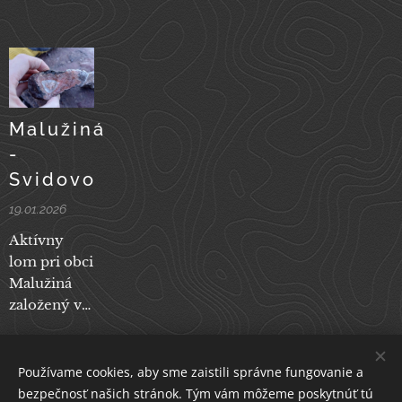
Malužiná
-
Svidovo
19.01.2026
Aktívny
lom pri obci
Malužiná
založený v
paleobazaltoch
(melafýroch)
. Približné
Používame cookies, aby sme zaistili správne fungovanie a
súradnice
bezpečnosť našich stránok. Tým vám môžeme poskytnúť tú