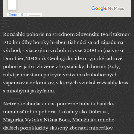
Rozsiahle pohorie na strednom Slovensku tvorí takmer
100 km dlhý horský hrebeň tiahnúci sa od západu na
východ, s viacerými vrcholmi vyše 2000 m (najvyšší
Ďumbier, 2043 m). Geologicky ide o typické jadrové
pohorie: jadro zložené z kryštalických hornín (žuly,
ruly) je miestami pokryté vrstvami druhohorných
vápencov a dolomitov, v ktorých vznikol rozsiahly kras
s mnohými jaskyňami.
Netreba zabúdať ani na pomerne bohatú banícku
minulosť tohto pohoria. Lokality ako Dúbrava,
Magurka, Vyšná a Nižná Boca, Malužiná a mnoho
ďalších pozná každý skúsený zberateľ minerálov.