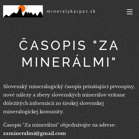
mineralykarpat.sk
ČASOPIS "ZA
MINERÁLMI"
Slovenský mineralogický časopis prinášajúci prvoopisy,
nové nálezy a zbery slovenských minerálov vrátane
dôležitých informácií zo širokej slovenskej
mineralogickej komunity.
Časopis "Za minerálmi" objednávajte na adrese:
zamineralmi@gmail.com