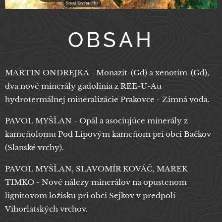
OBSAH
MARTIN ONDREJKA - Monazit-(Gd) a xenotím-(Gd),
dva nové minerály gadolínia z REE-U-Au
hydrotermálnej mineralizácie Prakovce - Zimná voda.
PAVOL MYŠĽAN - Opál a asociujúce minerály z
kameňolomu Pod Lipovým kameňom pri obci Bačkov
(Slanské vrchy).
PAVOL MYŠĽAN, SLAVOMÍR KOVÁČ, MAREK
TIMKO - Nové nálezy minerálov na opustenom
lignitovom ložisku pri obci Sejkov v predpolí
Vihorlatských vrchov.