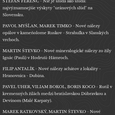
ŠTEFAN FERENC - Nie je sľuda ako sľuda:
najvýznamnejšie výskyty "uránových sľúd" na
Slovensku.
PAVOL MYŠĽAN, MAREK TIMKO - Nové nálezy
opálov v kameňolome Ruskov - Strahuľka v Slanských
vrchoch.
MARTIN ŠTEVKO - Nové mineralogické nálezy zo žily
Ignác (Pauli) v Hodruši-Hámroch.
FILIP ANTALÍK - Nové nálezy achátov z lokality -
Hranovnica - Dubina.
PAVEL UHER, VILIAM BOKOL, BORIS KOCO - Rutil v
kremenných žilách medzi bratislavskou Dúbravkou a
Devínom (Malé Karpaty).
MAREK RATKOVSKÝ, MARTIN ŠTEVKO - Nové