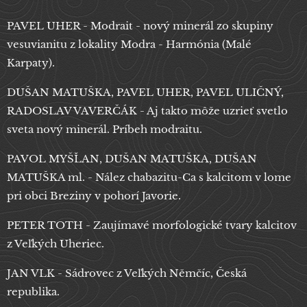
PAVEL UHER - Modrait - nový minerál zo skupiny
vesuvianitu z lokality Modra - Harmónia (Malé
Karpaty).
DUŠAN MATUŠKA, PAVEL UHER, PAVEL ULIČNÝ,
RADOSLAV VAVERČÁK - Aj takto môže uzrieť svetlo
sveta nový minerál. Príbeh modraitu.
PAVOL MYŠĽAN, DUŠAN MATUŠKA, DUŠAN
MATUŠKA ml. - Nález chabazitu-Ca s kalcitom v lome
pri obci Breziny v pohorí Javorie.
PETER TOTH - Zaujímavé morfologické tvary kalcitov
z Veľkých Uheriec.
JAN VLK - Sádrovec z Veľkých Němčíc, Česká
republika.