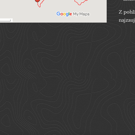
Z pohľ
najzau