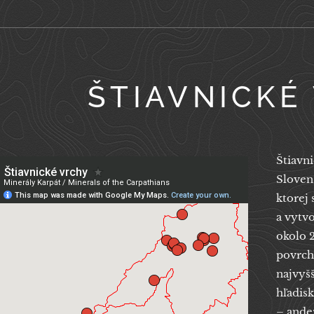
ŠTIAVNICKÉ
Štiavn
Sloven
ktorej
a vytvo
okolo 
povrchu
najvyš
hľadis
– andez