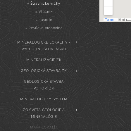
» Štiavnicke vrchy
» Vtáčnik
» Javorie
» Revúcka vrchovina
MINERALOGICKÉ LOKALITY -
VÝCHODNÉ SLOVENSKO
MINERALIZÁCIE ZK
GEOLOGICKÁ STAVBA ZK
GEOLOGICKÁ STAVBA
POHORÍ ZK
MINERALOGICKÝ SYSTÉM
ZO SVETA GEOLÓGIE A
MINERALÓGIE
MAPA LOKALÍT