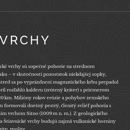
 VRCHY
ické vrchy sú sopečné pohorie na strednom
sku – v skutočnosti pozostatok niekdajšej sopky,
 stred sa po vyprázdnení magmatického krbu prepadol
ril rozľahlú kalderu (zrútený kráter) s priemerom
20 km. Milióny rokov erózie a pohybov zemského
 formovali dnešný pestrý, členitý reliéf pohoria s
ším vrchom Sitno (1009 m n. m.). Z geologického
ka Štiavnické vrchy budujú najmä vulkanické horniny
ity, ryolity.