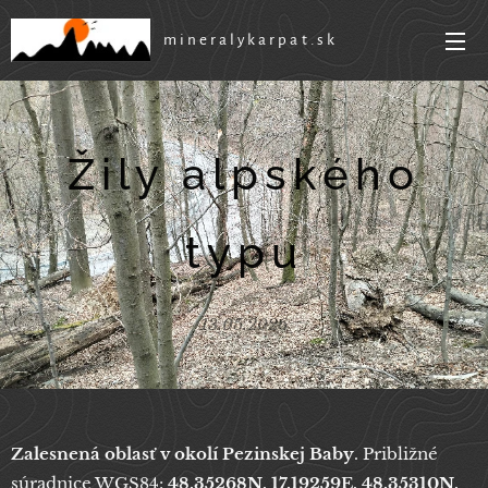
mineralykarpat.sk
Žily alpského
typu
13.05.2026
Zalesnená oblasť v okolí Pezinskej Baby
. Približné
súradnice WGS84:
48.35268N, 17.19259E, 48.35310N,