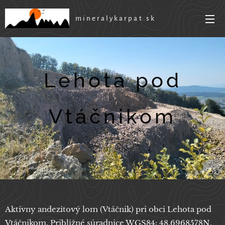
mineralykarpat.sk
Lehota pod
Vtáčnikom
21.01.2026
Aktívny andezitový lom (Vtáčnik) pri obci Lehota pod
Vtáčnikom. Približné súradnice WGS84: 48.6968578N,