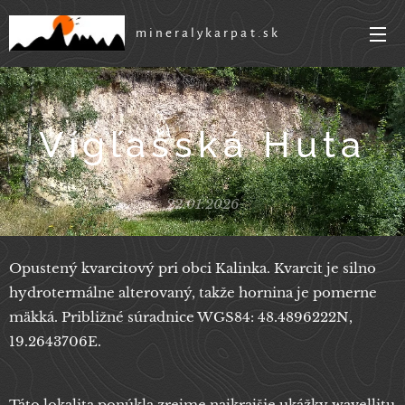
mineralykarpat.sk
Vígľašská Huta
22.01.2026
Opustený kvarcitový pri obci Kalinka. Kvarcit je silno
hydrotermálne alterovaný, takže hornina je pomerne
mäkká. Približné súradnice WGS84: 48.4896222N,
19.2643706E.
Táto lokalita ponúkla zrejme najkrajšie ukážky wavellitu