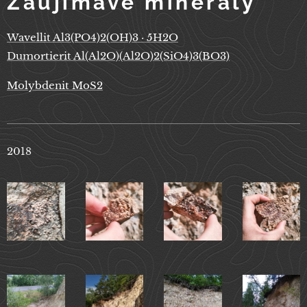
Zaujímavé minerály
Wavellit Al3(PO4)2(OH)3 · 5H2O
Dumortierit Al(Al2O)(Al2O)2(SiO4)3(BO3)
Molybdenit MoS2
2018