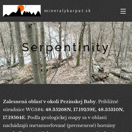
mineralykarpat.sk
Serpentinity
13.05.2026
Zalesnená oblasť v okolí Pezinskej Baby
. Približné
súradnice WGS84:
48.35268N, 17.19259E, 48.35310N,
17.19564E
. Podľa geologickej mapy sa v oblasti
nachádzajú metamorfované (premenené) horniny