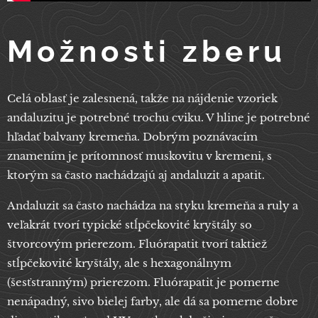
Možnosti zberu
Celá oblasť je zalesnená, takže na nájdenie vzoriek
andaluzitu je potrebné trochu cviku. V hline je potrebné
hľadať balvany kremeňa. Dobrým poznávacím
znamením je prítomnosť muskovitu v kremeni, s
ktorým sa často nachádzajú aj andaluzit a apatit.
Andaluzit sa často nachádza na styku kremeňa a ruly a
veľakrát tvorí typické stĺpčekovité kryštály so
štvorcovým prierezom. Fluórapatit tvorí taktiež
stĺpčekovité kryštály, ale s hexagonálnym
(šesťstranným) prierezom. Fluórapatit je pomerne
nenápadný, sivo bielej farby, ale dá sa pomerne dobre