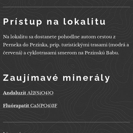
Prístup na lokalitu
Na lokalitu sa dostanete pohodlne autom cestou z
Perneka do Pezinka, príp. turistickými trasami (modrá a
červená) a cyklotrasami smerom na Pezinskú Babu.
Zaujímavé minerály
Andaluzit
Al2(SiO4)O
Fluórapatit
Ca5(PO4)3F