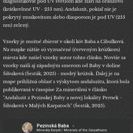
diagnostikovať pod UV svetlom kde žiari na oranžovo
(krátkovlnné UV - 255 nm). Andaluzit, pokiaľ nie je
pokrytý muskovitom alebo diasporom je pod UV (255
nm) zelený.
Vzorky je možné zbierať v okolí kót Baba a Cibuľková.
Na mapke nižšie sú vyznačené (červeným krúžkom)
miesta kde našiel vzorky autor tohto článku. Novšie sa
vzorky našli aj západným smerom od Baby v doline
Šibuková (Šesták, 2025) - modrý krúžok. Ďalej je na
mape približná oblasť s výskytom andaluzitu, ktorá bola
publikovaná v časopise Za minerálmi v článku
"Andaluzit z Pezinskej Baby a novej lokality Pernek -
Šibuková v Malých Karpatoch" (Šesták, 2025).