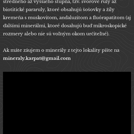
stredného až vyššieho stupňa, tzv. svorové ruly až
biotitické pararuly, ktoré obsahujú šošovky a žily
kremeňa s muskovitom, andaluzitom a fluórapatitom (aj
ďalšími minerálmi, ktoré dosahujú buď mikroskopické
rozmery alebo nie sú voľným okom určiteľné).
Ak máte záujem o minerály z tejto lokality píšte na
mineraly.karpat@gmail.com