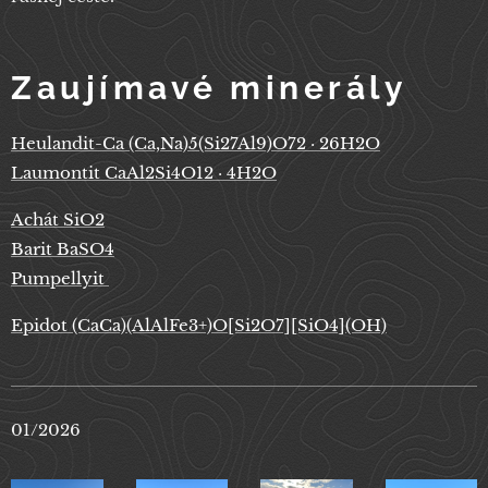
Zaujímavé minerály
Heulandit-Ca (Ca,Na)5(Si27Al9)O72 · 26H2O
Laumontit CaAl2Si4O12 · 4H2O
Achát SiO2
Barit BaSO4
Pumpellyit
Epidot (CaCa)(AlAlFe3+)O[Si2O7][SiO4](OH)
01/2026