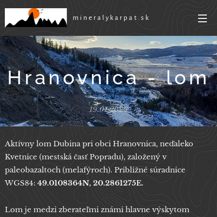
mineralykarpat.sk
Hranovnica - lom
19.01.2026
Aktívny lom Dubina pri obci Hranovnica, neďaleko
Kvetnice (mestská časť Popradu), založený v
paleobazaltoch (melafýroch). Približné súradnice
WGS84:
49.0108364N, 20.2861275E.
Lom je medzi zberateľmi známi hlavne výskytom